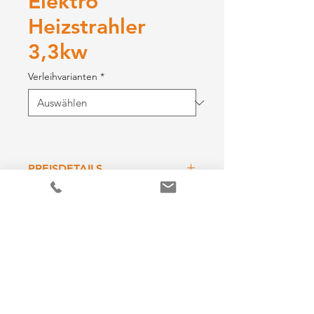
Elektro
Heizstrahler
3,3kw
Verleihvarianten
*
PREISDETAILS
Geräteinfos
Verleihdauer
Preis
folgt in Kürze
5 Stunden
€  3,00
1 Tag
€ 9,00
Wochenende
€ 15,00